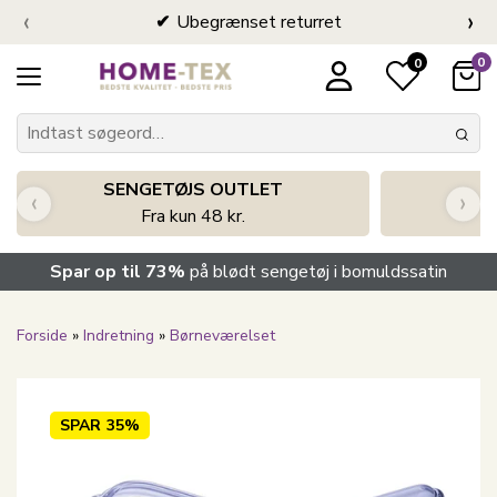
‹
›
Ubegrænset returret
0
0
SENGETØJS OUTLET
‹
›
Fra kun 48 kr.
Spar op til 73%
på blødt sengetøj i bomuldssatin
Forside
»
Indretning
»
Børneværelset
SPAR
35%