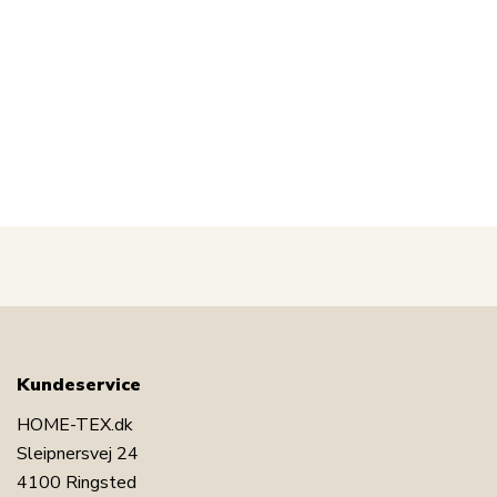
LÆG I KURV
Se vores udvalg af drikkedunke og madkasser
Kundeservice
Se hele vores udvalg af Disney
Se vores store udvalg af legetøj
HOME-TEX.dk
Sleipnersvej 24
Har du spørgsmål til produktet?
4100 Ringsted