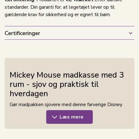
standarder. Din garanti for, at legetøjet lever op til
gældende krav for sikkerhed og er egnet til børn.
Certificeringer
Mickey Mouse madkasse med 3
rum - sjov og praktisk til
hverdagen
Gør madpakken sjovere med denne farverige Disney
madkasse, der er perfekt til børn. Madkassen er
Læs mere
designet med Mickey Mouse, hvilket gør
frokostpausen lidt sjovere. Den praktiske opdeling i 3
rum gør det nemt at holde maden adskilt, så både