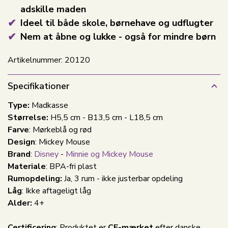
adskille maden
Ideel til både skole, børnehave og udflugter
Nem at åbne og lukke - også for mindre børn
Artikelnummer:
20120
Specifikationer
Type:
Madkasse
Størrelse:
H5,5 cm - B13,5 cm - L18,5 cm
Farve
: Mørkeblå og rød
Design
: Mickey Mouse
Brand
:
Disney
-
Minnie og Mickey Mouse
Materiale
: BPA-fri plast
Rumopdeling:
Ja, 3 rum - ikke justerbar opdeling
Låg
: Ikke aftageligt låg
Alder:
4+
Certificering
: Produktet er
CE-mærket
efter danske