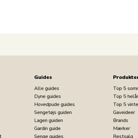
på kategorien
dekorationer
.
Guides
Produkte
Alle guides
Top 5 som
Dyne guides
Top 5 helå
Hovedpude guides
Top 5 vint
Sengetøjs guiden
Gaveideer
Lagen guiden
Brands
Har du spørgsmål til produktet?
Gardin guide
Mærker
t
Senge guides
Restsalg