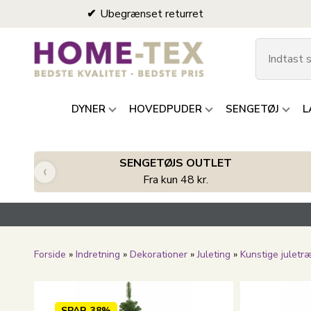
Ubegrænset returret
DYNER
HOVEDPUDER
SENGETØJ
L
SENGETØJS OUTLET
‹
Fra kun 48 kr.
Forside
»
Indretning
»
Dekorationer
»
Juleting
»
Kunstige juletr
SPAR
38%