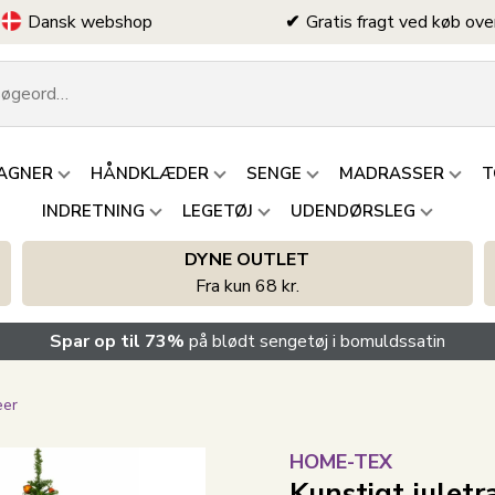
Dansk webshop
Gratis fragt ved køb ove
AGNER
HÅNDKLÆDER
SENGE
MADRASSER
T
INDRETNING
LEGETØJ
UDENDØRSLEG
DYNE OUTLET
Fra kun 68 kr.
Spar op til 73%
på blødt sengetøj i bomuldssatin
æer
HOME-TEX
Kunstigt juletr