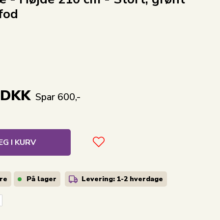
 fod
DKK
Spar 600,-
G I KURV
are
På lager
Levering: 1-2
hverdage