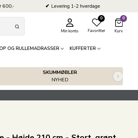
r 600,-
Levering 1-2 hverdage
0
0
Favoritter
Min konto
Kurv
OP OG RULLEMADRASSER
KUFFERTER
SKUMMØBLER
›
NYHED
æ - Højde 210 cm - Stort, grønt