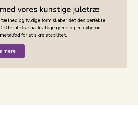
med vores kunstige juletræ
n tæthed og fyldige form skaber det den perfekte
. Dette juletræ har kraftige grene og en dybgrøn
metalfod for at sikre stabilitet.
gt og nemt at sætte op og tage ned igen. Med dette
s mere
vet og besværet med at skille dig af med træet
ke kun sikrer, at dit juletræ holder i mange
tro udseende. Dette betyder, at du kan genbruge dit
elagtigt og bedre for miljøet.
 sikrer, at træet står stabilt, uanset hvor du
 at kunne rumme julegaverne under træet, hvilket