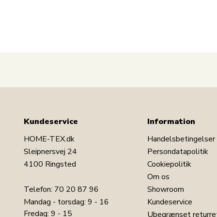
bidrager til den hyggelige julestemning.
For at se lignende produkter, kan du tage et kig 
Kundeservice
Information
HOME-TEX.dk
Handelsbetingelser
Sleipnersvej 24
Persondatapolitik
4100 Ringsted
Cookiepolitik
Om os
Telefon:
70 20 87 96
Showroom
Mandag - torsdag: 9 - 16
Kundeservice
Fredag: 9 - 15
Ubegrænset returre