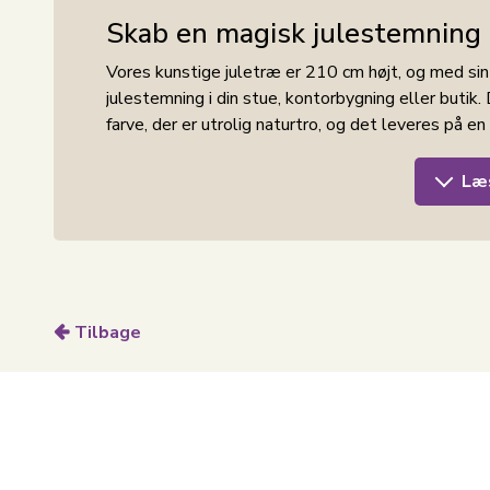
Skab en magisk julestemning 
Vores kunstige juletræ er 210 cm højt, og med si
julestemning i din stue, kontorbygning eller butik
farve, der er utrolig naturtro, og det leveres på en 
Juletræet kommer i 4 dele, hvilket gør det hurti
Læ
kunstige juletræ undgår du dryssende nåle på gul
efterfølgende.
PVC
PVC er et holdbart og slidstærkt materiale, som ik
Tilbage
sæsoner, men også bidrager til at skabe et natur
juletræ år efter år, hvilket både er økonomisk ford
Metalfod
Metalfoden, der følger med vores kunstige juletræ,
vælger at placere det. Foden er designet til nemt