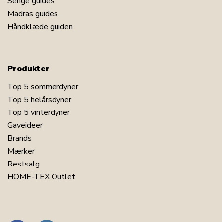
Senge guides
LÆG I KURV
Madras guides
Håndklæde guiden
Læs vores dyneguide
Læs om vedligeholdelse af dyner og puder
Se vores store udvalg af puder
Produkter
Har du spørgsmål til produktet?
Top 5 sommerdyner
Top 5 helårsdyner
Top 5 vinterdyner
Gaveideer
Brands
Mærker
Restsalg
HOME-TEX Outlet