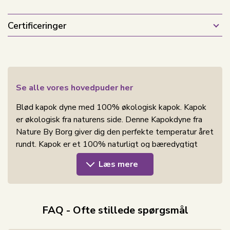
Certificeringer
Se alle vores hovedpuder her
Blød kapok dyne med 100% økologisk kapok. Kapok
er økologisk fra naturens side. Denne Kapokdyne fra
Nature By Borg giver dig den perfekte temperatur året
rundt. Kapok er et 100% naturligt og bæredygtigt
fiber, der kommer fra frøene i kapoktræet. Kapok er et
Læs mere
let, blødt og naturligt materiale, fyldt med gode
egenskaber, der gør det ideelt til dyner.
Kapok er naturligt temperaturregulerende, så dynen
FAQ - Ofte stillede spørgsmål
holder dig varm på kolde nætter og kølig, når det er
varmt. Det er også åndbart og leder fugt væk fra