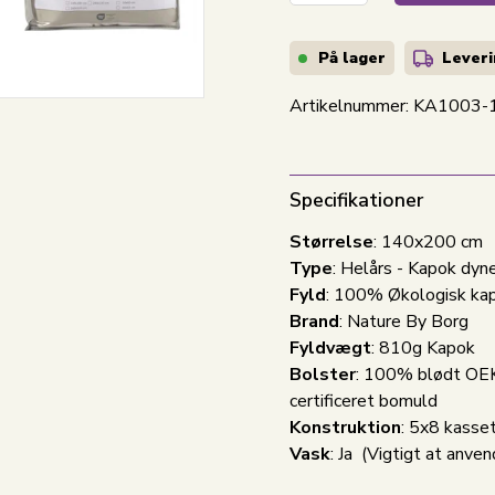
På lager
Leveri
Artikelnummer:
KA1003-
Specifikationer
Størrelse
: 140x200 cm
Type
: Helårs - Kapok dyn
Fyld
: 100% Økologisk ka
Brand
: Nature By Borg
Fyldvægt
: 810g Kapok
Bolster
: 100% blødt O
certificeret bomuld
Konstruktion
: 5x8 kasse
Vask
: Ja
(Vigtigt at anve