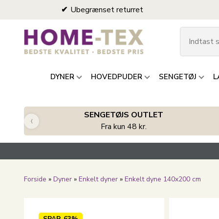
Ubegrænset returret
DYNER
HOVEDPUDER
SENGETØJ
L
SENGETØJS OUTLET
‹
Fra kun 48 kr.
Forside
»
Dyner
»
Enkelt dyner
»
Enkelt dyne 140x200 cm
SPAR
63%