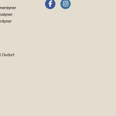
merdyner
rsdyner
erdyner
 Outlet