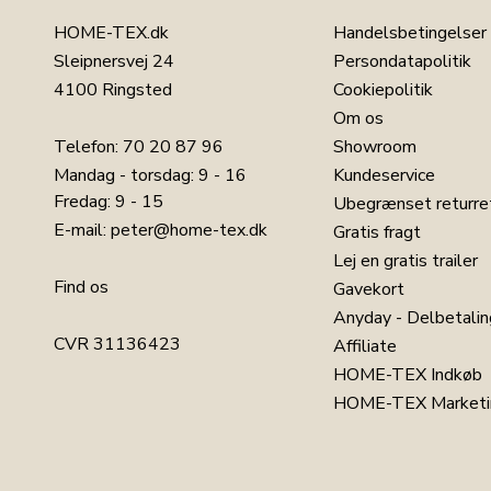
Fugtabsorberende:
HOME-TEX.dk
Handelsbetingelser
Kapok leder fugt væk og reducerer nattesved
Sleipnersvej 24
Persondatapolitik
Åndbar:
4100 Ringsted
Cookiepolitik
Kapok tillader kroppen at ånde naturligt, hv
Om os
Telefon:
70 20 87 96
Showroom
Mandag - torsdag: 9 - 16
Kundeservice
Kapok er et naturligt og bæredygtigt materiale, so
Fredag: 9 - 15
Ubegrænset returre
altså ingen materialer fra dyr i denne dynetype). 
E-mail:
peter@home-tex.dk
Gratis fragt
sorteres i korte og lange fibre. De korte, lette, lu
Lej en gratis trailer
puder, hvor de lange fibre anvendes til madrasser.
Find os
Gavekort
økologiske og bæredygtige dyner du kan få fat i, 
egenskaber.
Anyday - Delbetalin
CVR 31136423
Affiliate
Nature By Borg
er en serie af bløde og naturlige 
HOME-TEX Indkøb
sengetøj og meget andet. Nature By Borg er det na
HOME-TEX Marketi
produceret uden brug af sundhedsskadelige farvest
mange kvalitetsprodukter til et behageligt og te