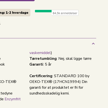
ng: 1-2
hverdage
1
vaskemiddel
)
e
Tørretumbling
: Nej, skal ligge tørre
pok
Garanti
: 5 år
Certificering
: STANDARD 100 by
EKO-TEX®
OEKO-TEX® (17HCN19994) Din
garanti for at produktet er fri for
ttedyne
sundhedsskadelig kemi.
nde
Enzymfrit