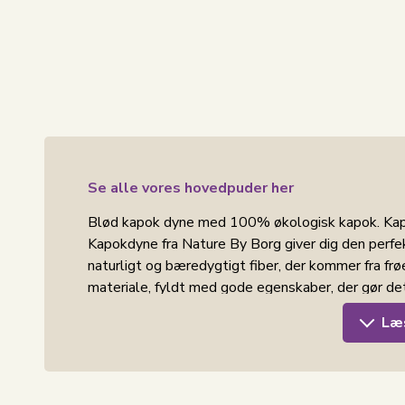
Se alle vores hovedpuder her
Blød kapok dyne med 100% økologisk kapok. Kapok
Kapokdyne fra Nature By Borg giver dig den perf
naturligt og bæredygtigt fiber, der kommer fra frø
materiale, fyldt med gode egenskaber, der gør det 
Læ
Kapok er naturligt temperaturregulerende, så dyne
er varmt. Det er også åndbart og leder fugt væk fr
Denne helårsdyne er perfekt til allergikere, da ka
over for støvmider og bakterier. Dynen er indsye