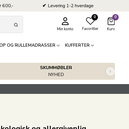
r 600,-
Levering 1-2 hverdage
0
0
Favoritter
Min konto
Kurv
OP OG RULLEMADRASSER
KUFFERTER
SKUMMØBLER
›
NYHED
kologisk og allergivenlig