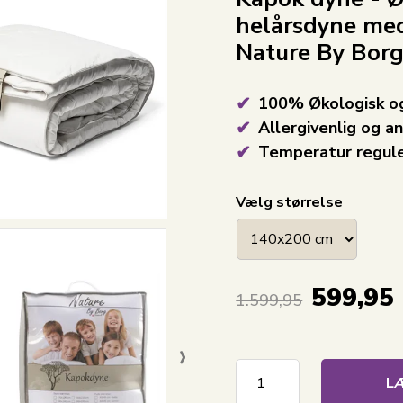
helårsdyne med
Nature By Bor
100% Økologisk og
Allergivenlig og an
Temperatur regul
Vælg størrelse
599,95
1.599,95
›
LÆ