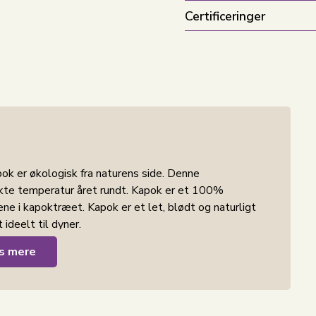
Certificeringer
 er økologisk fra naturens side. Denne
ekte temperatur året rundt. Kapok er et 100%
ene i kapoktræet. Kapok er et let, blødt og naturligt
ideelt til dyner.
s mere
n holder dig varm på kolde nætter og kølig, når det
a kroppen, så du altid kan sove tørt og behageligt.
pok er allergivenligt og naturligt modstandsdygtigt
t i et blødt bomuldsvår, der er OEKO-TEX® -