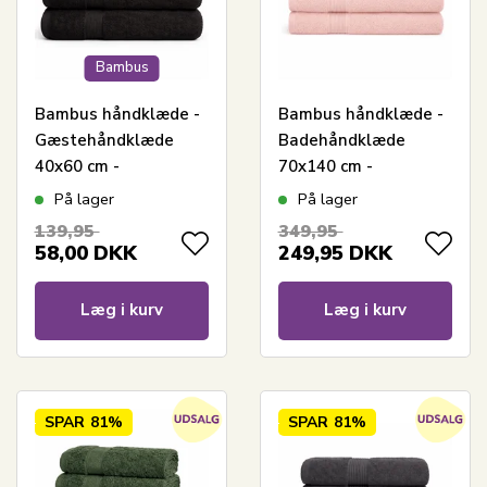
Bambus
Bambus håndklæde -
Bambus håndklæde -
Gæstehåndklæde
Badehåndklæde
40x60 cm -
70x140 cm -
Bambus/bomuld -
Bambus/bomuldsfrotté
På lager
På lager
Sort
- Rosa
139,95
349,95
58,00
DKK
249,95
DKK
Læg i kurv
Læg i kurv
SPAR
81%
SPAR
81%