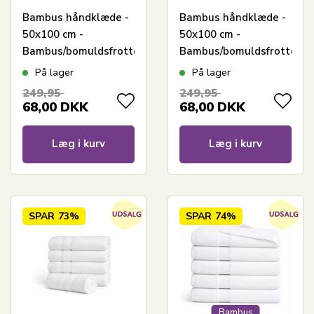
Bambus håndklæde -
Bambus håndklæde -
50x100 cm -
50x100 cm -
Bambus/bomuldsfrotté
Bambus/bomuldsfrotté
- Hvid
- Lysegrå
På lager
På lager
249,95
249,95
68,00
DKK
68,00
DKK
Læg i kurv
Læg i kurv
SPAR
73%
SPAR
74%
Bambus