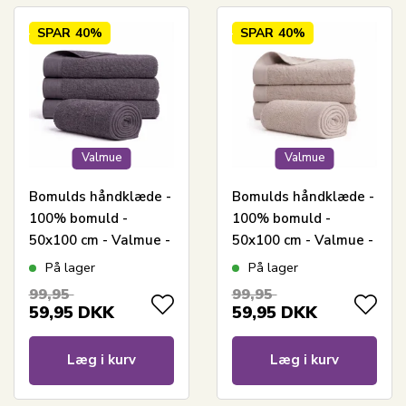
SPAR
40%
SPAR
40%
Valmue
Valmue
Bomulds håndklæde -
Bomulds håndklæde -
100% bomuld -
100% bomuld -
50x100 cm - Valmue -
50x100 cm - Valmue -
Mørkegrå
Rosa
På lager
På lager
99,95
99,95
59,95
DKK
59,95
DKK
Læg i kurv
Læg i kurv