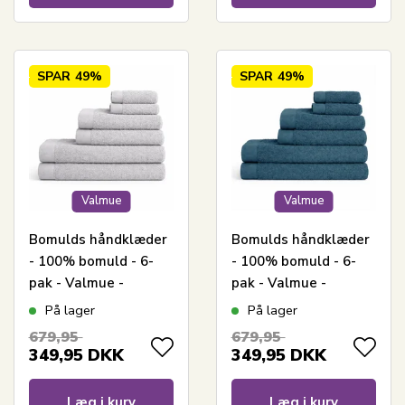
SPAR
49%
SPAR
49%
Valmue
Valmue
Bomulds håndklæder
Bomulds håndklæder
- 100% bomuld - 6-
- 100% bomuld - 6-
pak - Valmue -
pak - Valmue -
Lysegrå
Mørkeblå
På lager
På lager
679,95
679,95
349,95
DKK
349,95
DKK
Læg i kurv
Læg i kurv