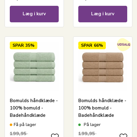
Læg i kurv
Læg i kurv
SPAR
35%
SPAR
66%
Bomulds håndklæde -
Bomulds håndklæde -
100% bomuld -
100% bomuld -
Badehåndklæde
Badehåndklæde
70x140 cm - Mint
70x140 cm - Sand
Få på lager
På lager
199,95
199,95