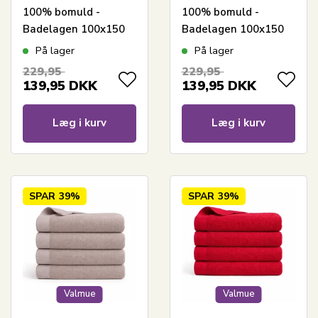
100% bomuld -
100% bomuld -
Badelagen 100x150
Badelagen 100x150
cm - Valmue -
cm - Valmue -
På lager
På lager
Mørkegrøn
Mørkegrå
229,95
229,95
139,95
DKK
139,95
DKK
Læg i kurv
Læg i kurv
SPAR
39%
SPAR
39%
Valmue
Valmue