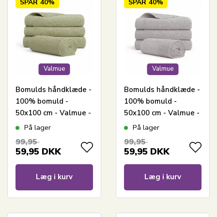
SPAR
40%
SPAR
40%
Valmue
Valmue
Bomulds håndklæde -
Bomulds håndklæde -
100% bomuld -
100% bomuld -
50x100 cm - Valmue -
50x100 cm - Valmue -
Lysegrøn
Lysegrå
På lager
På lager
99,95
99,95
59,95
DKK
59,95
DKK
Læg i kurv
Læg i kurv