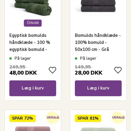
Orkidé
Egyptisk bomulds
Bomulds håndklæde -
håndklæde - 100 %
100% bomuld -
egyptisk bomuld -
50x100 cm - Grå
50x100 cm - Orkidé -
På lager
På lager
Grøn
249,95
149,95
48,00
DKK
28,00
DKK
Læg i kurv
Læg i kurv
SPAR
72%
SPAR
81%