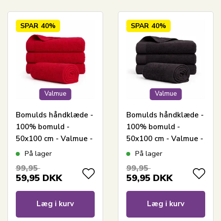
SPAR
40%
SPAR
40%
Valmue
Valmue
Bomulds håndklæde -
Bomulds håndklæde -
100% bomuld -
100% bomuld -
50x100 cm - Valmue -
50x100 cm - Valmue -
Rød
Sort
På lager
På lager
99,95
99,95
59,95
DKK
59,95
DKK
Læg i kurv
Læg i kurv