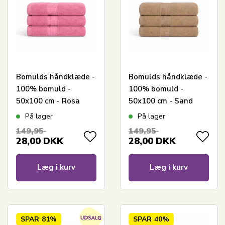
Bomulds håndklæde -
Bomulds håndklæde -
100% bomuld -
100% bomuld -
50x100 cm - Rosa
50x100 cm - Sand
På lager
På lager
149,95
149,95
28,00
DKK
28,00
DKK
Læg i kurv
Læg i kurv
SPAR
81%
SPAR
40%