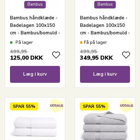
Bambus
Bambus
Bambus håndklæde -
Bambus håndklæde -
Badelagen 100x150
Badelagen 100x150
cm - Bambus/bomuld -
cm - Bambus/bomuld -
Lysegrå
Mørkeblå
På lager
Få på lager
499,95
499,95
125,00
DKK
349,95
DKK
Læg i kurv
Læg i kurv
SPAR
55%
SPAR
55%