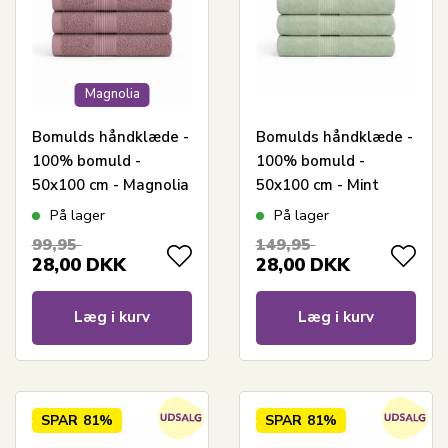
Magnolia
Bomulds håndklæde -
Bomulds håndklæde -
100% bomuld -
100% bomuld -
50x100 cm - Magnolia
50x100 cm - Mint
- Rosa
På lager
På lager
99,95
149,95
28,00
DKK
28,00
DKK
Læg i kurv
Læg i kurv
SPAR
81%
SPAR
81%