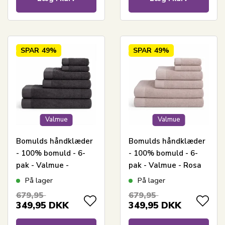
SPAR
49%
SPAR
49%
Valmue
Valmue
Bomulds håndklæder
Bomulds håndklæder
- 100% bomuld - 6-
- 100% bomuld - 6-
pak - Valmue -
pak - Valmue - Rosa
Mørkegrå
På lager
På lager
679,95
679,95
349,95
DKK
349,95
DKK