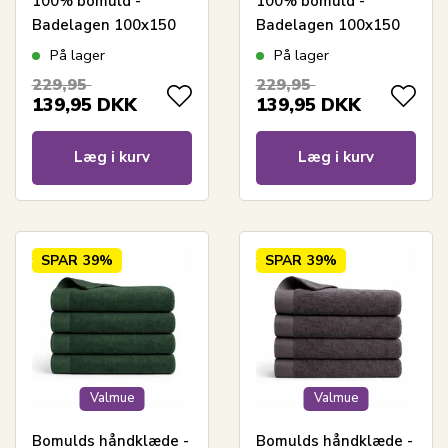
100% bomuld -
100% bomuld -
Badelagen 100x150
Badelagen 100x150
cm - Valmue - Lysegrå
cm - Valmue -
På lager
På lager
Mørkeblå
229,95
229,95
139,95
DKK
139,95
DKK
Læg i kurv
Læg i kurv
SPAR
39%
SPAR
39%
Valmue
Valmue
Bomulds håndklæde -
Bomulds håndklæde -