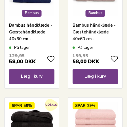
Bambus
Bambus
Bambus håndklæde -
Bambus håndklæde -
Gæstehåndklæde
Gæstehåndklæde
40x60 cm -
40x60 cm -
Bambus/bomuld -
Bambus/bomuld -
På lager
På lager
Mørkeblå
Sand
129,95
139,95
58,00
DKK
58,00
DKK
Læg i kurv
Læg i kurv
SPAR
59%
SPAR
29%