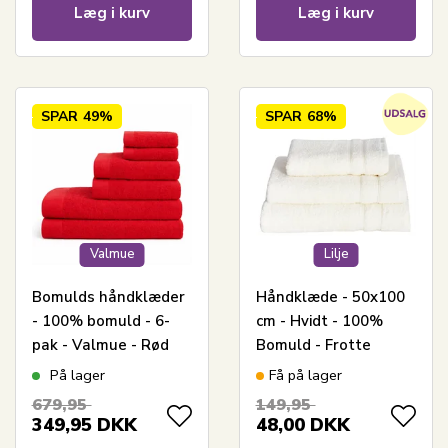
Læg i kurv
Læg i kurv
SPAR
49%
SPAR
68%
Valmue
Lilje
Bomulds håndklæder
Håndklæde - 50x100
- 100% bomuld - 6-
cm - Hvidt - 100%
pak - Valmue - Rød
Bomuld - Frotte
håndklæde fra Borg
På lager
Få på lager
Living
679,95
149,95
349,95
DKK
48,00
DKK