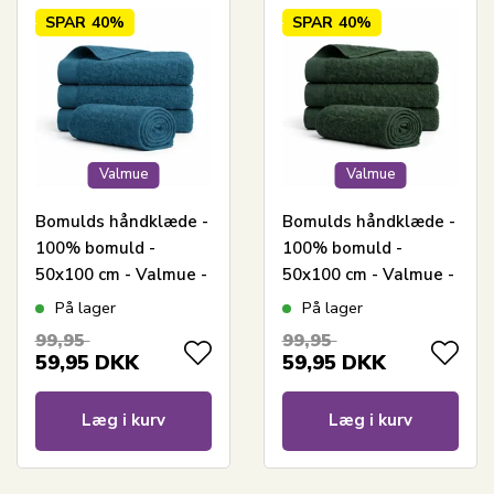
SPAR
40%
SPAR
40%
Valmue
Valmue
Bomulds håndklæde -
Bomulds håndklæde -
100% bomuld -
100% bomuld -
50x100 cm - Valmue -
50x100 cm - Valmue -
Mørkeblå
Mørkegrøn
På lager
På lager
99,95
99,95
59,95
DKK
59,95
DKK
Læg i kurv
Læg i kurv