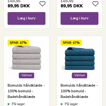
169,95
169,95
89,95
DKK
89,95
DKK
Læg i kurv
Læg i kurv
SPAR
47%
SPAR
47%
Valmue
Valmue
Bomulds håndklæde -
Bomulds håndklæde -
100% bomuld -
100% bomuld -
Badehåndklæde
Badehåndklæde
70x140 cm - Valmue -
70x140 cm - Valmue -
På lager
På lager