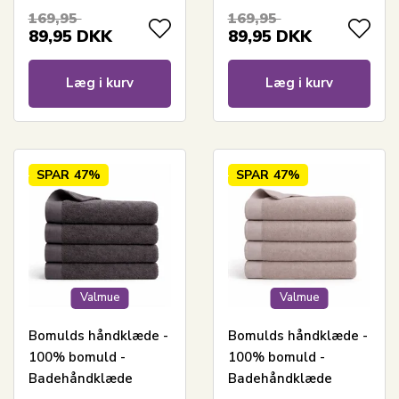
Lysegrå
Mørkeblå
169,95
169,95
89,95
DKK
89,95
DKK
Læg i kurv
Læg i kurv
SPAR
47%
SPAR
47%
Valmue
Valmue
Bomulds håndklæde -
Bomulds håndklæde -
100% bomuld -
100% bomuld -
Badehåndklæde
Badehåndklæde