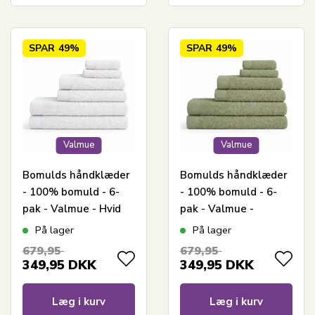
SPAR
49%
SPAR
49%
Valmue
Valmue
Bomulds håndklæder
Bomulds håndklæder
- 100% bomuld - 6-
- 100% bomuld - 6-
pak - Valmue - Hvid
pak - Valmue -
Lysegrøn
På lager
På lager
679,95
679,95
349,95
DKK
349,95
DKK
Læg i kurv
Læg i kurv