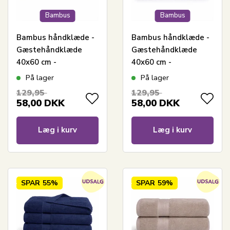
Bambus
Bambus
Bambus håndklæde -
Bambus håndklæde -
Gæstehåndklæde
Gæstehåndklæde
40x60 cm -
40x60 cm -
Bambus/bomuld -
Bambus/bomuld -
På lager
På lager
Hvid
Lysegrå
129,95
129,95
58,00
DKK
58,00
DKK
Læg i kurv
Læg i kurv
SPAR
55%
SPAR
59%