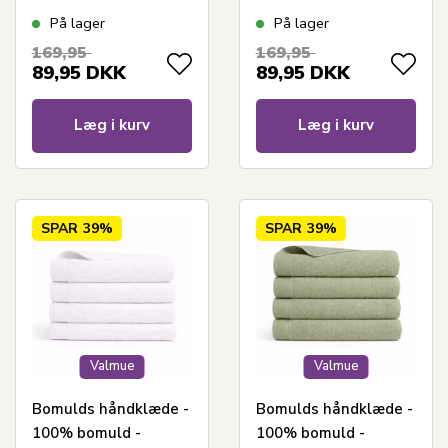
70x140 cm - Valmue -
70x140 cm - Valmue -
På lager
På lager
Rød
Sort
169,95
169,95
89,95
DKK
89,95
DKK
Læg i kurv
Læg i kurv
SPAR
39%
SPAR
39%
Valmue
Valmue
Bomulds håndklæde -
Bomulds håndklæde -
100% bomuld -
100% bomuld -