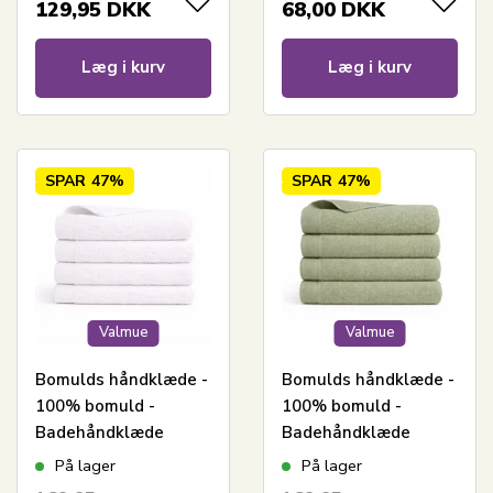
129,95
DKK
68,00
DKK
Læg i kurv
Læg i kurv
SPAR
47%
SPAR
47%
Valmue
Valmue
Bomulds håndklæde -
Bomulds håndklæde -
100% bomuld -
100% bomuld -
Badehåndklæde
Badehåndklæde
70x140 cm - Valmue -
70x140 cm - Valmue -
På lager
På lager
Hvid
Lysegrøn