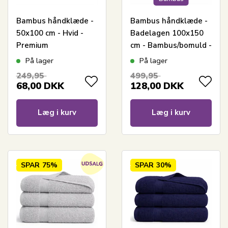
Bambus håndklæde -
Bambus håndklæde -
50x100 cm - Hvid -
Badelagen 100x150
Premium
cm - Bambus/bomuld -
Hvid
På lager
På lager
249,95
499,95
68,00
DKK
128,00
DKK
Læg i kurv
Læg i kurv
SPAR
75%
SPAR
30%