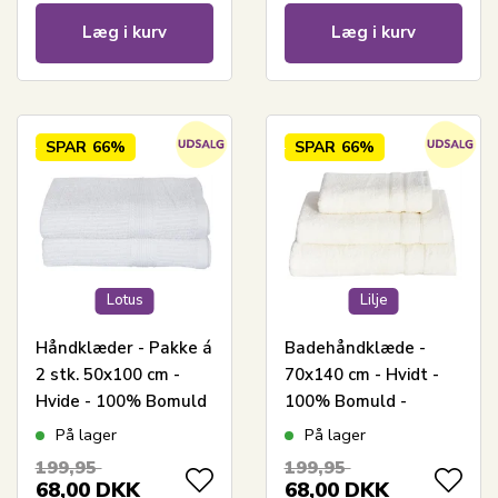
Læg i kurv
Læg i kurv
SPAR
66%
SPAR
66%
Lotus
Lilje
Håndklæder - Pakke á
Badehåndklæde -
2 stk. 50x100 cm -
70x140 cm - Hvidt -
Hvide - 100% Bomuld
100% Bomuld -
Frottehåndklæde fra
På lager
På lager
Borg Living
199,95
199,95
68,00
DKK
68,00
DKK