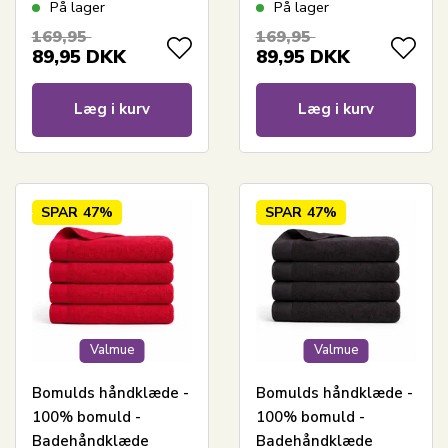
70x140 cm - Valmue -
70x140 cm - Valmue -
På lager
På lager
Mørkegrå
Rosa
169,95
169,95
89,95
DKK
89,95
DKK
Læg i kurv
Læg i kurv
SPAR
47%
SPAR
47%
Valmue
Valmue
Bomulds håndklæde -
Bomulds håndklæde -
100% bomuld -
100% bomuld -
Badehåndklæde
Badehåndklæde