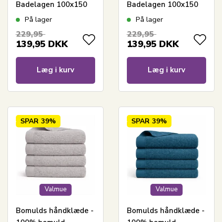
Badelagen 100x150
Badelagen 100x150
cm - Valmue - Hvid
cm - Valmue -
På lager
På lager
Lysegrøn
229,95
229,95
139,95
DKK
139,95
DKK
Læg i kurv
Læg i kurv
SPAR
39%
SPAR
39%
Valmue
Valmue
Bomulds håndklæde -
Bomulds håndklæde -