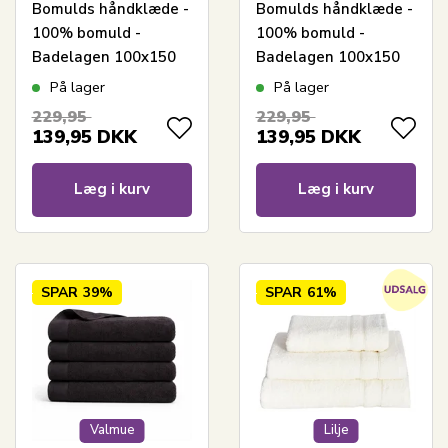
Bomulds håndklæde -
Bomulds håndklæde -
100% bomuld -
100% bomuld -
Badelagen 100x150
Badelagen 100x150
cm - Valmue - Rosa
cm - Valmue - Rød
På lager
På lager
229,95
229,95
139,95
DKK
139,95
DKK
Læg i kurv
Læg i kurv
SPAR
39%
SPAR
61%
Valmue
Lilje