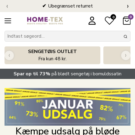
‹
›
Ubegrænset returret
0
0
SENGETØJS OUTLET
‹
›
Fra kun 48 kr.
Spar op til 73%
på blødt sengetøj i bomuldssatin
Kæmpe udsalg på bløde