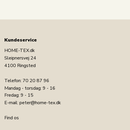
Kundeservice
HOME-TEX.dk
Sleipnersvej 24
4100 Ringsted
Telefon:
70 20 87 96
LÆG I KURV
Mandag - torsdag: 9 - 16
Fredag: 9 - 15
E-mail:
peter@home-tex.dk
Læs vores dyneguide
Læs om vedligeholdelse af dyner og puder
Find os
Se vores store udvalg af puder