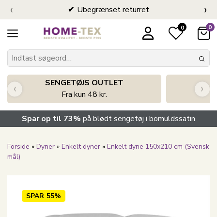
‹
›
Ubegrænset returret
0
0
SENGETØJS OUTLET
‹
›
Fra kun 48 kr.
Spar op til 73%
på blødt sengetøj i bomuldssatin
Forside
»
Dyner
»
Enkelt dyner
»
Enkelt dyne 150x210 cm (Svensk
mål)
SPAR
55%