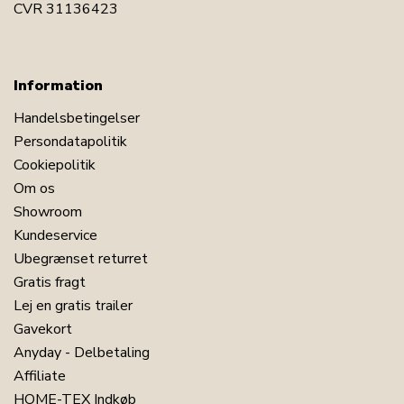
Har du spørgsmål til produktet?
CVR 31136423
Information
Handelsbetingelser
Persondatapolitik
Cookiepolitik
Om os
Showroom
Kundeservice
Ubegrænset returret
Gratis fragt
Lej en gratis trailer
Gavekort
Anyday - Delbetaling
Affiliate
HOME-TEX Indkøb