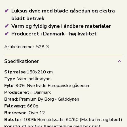
Luksus dyne med bløde gåsedun og ekstra
blødt betræk
Varm og fyldig dyne i åndbare materialer
Produceret i Danmark - høj kvalitet
Artikelnummer:
528-3
Specifikationer
Størrelse
:150x210 cm
Type
: Varm helårsdyne
Fyld
: 90% Nye hvide Europæiske gåsedun
Produceret i
: Danmark
Brand
: Premium By Borg - Gulddynen
Fyldvægt
: 660g
Bæreevne
: Over 12
Bolster
: 100% Bomuldssatin 80/80 (Ekstra fint og blødt)
Konstruktion
: 5x7 Kassettedyne med box kant