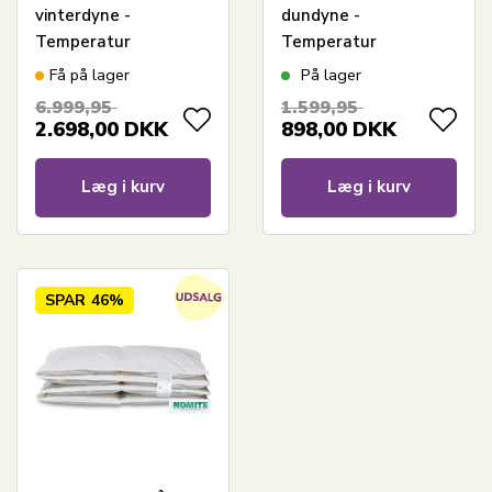
vinterdyne -
dundyne -
Temperatur
Temperatur
regulerende -
regulerende -
Få på lager
På lager
240x220 cm - Outlast
100x140 cm - Outlast
6.999,95
1.599,95
technology - Cool
technology dyne -
2.698,00
DKK
898,00
DKK
Zone Temperature
Cool Zone
Control
Temperature Control
Læg i kurv
Læg i kurv
SPAR
46%