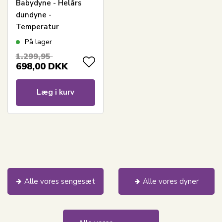
Babydyne - Helårs
dundyne -
Temperatur
regulerende - 70x100
På lager
cm - Outlast
1.299,95
technology dyne -
698,00
DKK
Cool Zone
Temperature Control
Læg i kurv
Alle vores sengesæt
Alle vores dyner