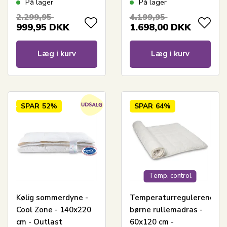
På lager
På lager
elevation -
Cool Zone
2.299,95
4.199,95
Madrasbeskyttende
Temperature Control
999,95
DKK
1.698,00
DKK
rullemadras - Cool
Zone Temperature
Læg i kurv
Læg i kurv
Control
SPAR
52%
SPAR
64%
Temp. control
Kølig sommerdyne -
Temperaturregulerende
Cool Zone - 140x220
børne rullemadras -
cm - Outlast
60x120 cm -