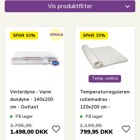
Vis produktfilter
SPAR
61%
SPAR
33%
Temp. control
Vinterdyne - Varm
Temperaturregulerende
dundyne - 140x200
rullemadras -
cm - Outlast
120x200 cm -
technology dyne -
Madrasbeskyttende
På lager
På lager
Cool Zone
rullemadras - Cool
3.795,95
1.199,95
Temperature Control
Zone Temperature
1.498,00
DKK
799,95
DKK
Control