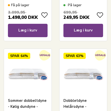
technology dyne -
Madrasbeskyttende
Få på lager
På lager
Cool Zone
rullemadras - Cool
3.099,95
699,95
Temperature Control
Zone Temperature
1.498,00
DKK
249,95
DKK
Control
Læg i kurv
Læg i kurv
SPAR
64%
SPAR
63%
Sommer dobbeltdyne
Dobbletdyne
- Kølig dundyne -
Helårsdyne -