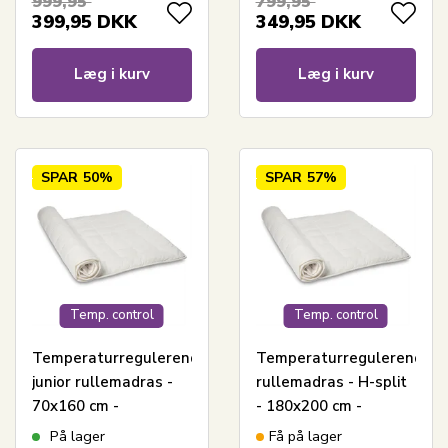
999,95
799,95
Zone Temperature
Cool Zone
399,95
DKK
349,95
DKK
Control
Temperature Control
Læg i kurv
Læg i kurv
SPAR
50%
SPAR
57%
Temp. control
Temp. control
Temperaturregulerende
Temperaturregulerende
junior rullemadras -
rullemadras - H-split
70x160 cm -
- 180x200 cm -
Madrasbeskyttende
Rullemadras til
På lager
Få på lager