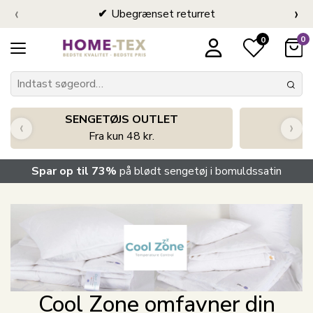
‹
›
Ubegrænset returret
0
0
SENGETØJS OUTLET
‹
›
Fra kun 48 kr.
Spar op til 73%
på blødt sengetøj i bomuldssatin
Cool Zone omfavner din