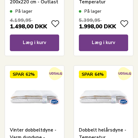
200x220 cm - Outlast
Temperatur
technology dyne -
regulerende -
På lager
På lager
Cool Zone
200x220 cm - Outlast
4.199,95
5.399,95
Temperature Control
technology - Cool
1.498,00
DKK
1.998,00
DKK
Zone Temperature
Control
Læg i kurv
Læg i kurv
SPAR
62%
SPAR
64%
Vinter dobbeltdyne -
Dobbelt helårsdyne -
Varm dundyne -
Temperatur