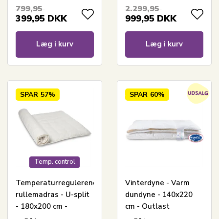
børne rullemadras -
elevation -
799,95
2.299,95
Cool Zone
Madrasbeskyttende
399,95
DKK
999,95
DKK
Temperature Control
rullemadras - Cool
Zone Temperature
Læg i kurv
Læg i kurv
Control
SPAR
57%
SPAR
60%
Temp. control
Temperaturregulerende
Vinterdyne - Varm
rullemadras - U-split
dundyne - 140x220
- 180x200 cm -
cm - Outlast
Rullemadras til
technology dyne -