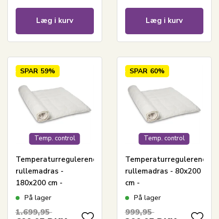
Control
Control
Læg i kurv
Læg i kurv
SPAR
59%
SPAR
60%
Temp. control
Temp. control
Temperaturregulerende
Temperaturregulerende
rullemadras -
rullemadras - 80x200
180x200 cm -
cm -
Madrasbeskyttende
Madrasbeskyttende
På lager
På lager
rullemadras - Cool
rullemadras - Cool
1.699,95
999,95
Zone Temperature
Zone Temperature