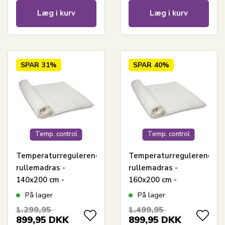
Læg i kurv
Læg i kurv
SPAR
31%
SPAR
40%
Temp. control
Temp. control
Temperaturregulerende
Temperaturregulerende
rullemadras -
rullemadras -
140x200 cm -
160x200 cm -
Madrasbeskyttende
Madrasbeskyttende
På lager
På lager
rullemadras - Cool
rullemadras - Cool
1.299,95
1.499,95
Zone Temperature
Zone Temperature
899,95
DKK
899,95
DKK