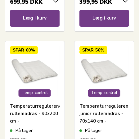
699,95
DKK
399,95
DKK
Control
Control
Læg i kurv
Læg i kurv
SPAR
60%
SPAR
56%
Temp. control
Temp. control
Temperaturregulerende
Temperaturregulerende
rullemadras - 90x200
junior rullemadras -
cm -
70x140 cm -
Madrasbeskyttende
Madrasbeskyttende
På lager
På lager
rullemadras - Cool
børne rullemadras -