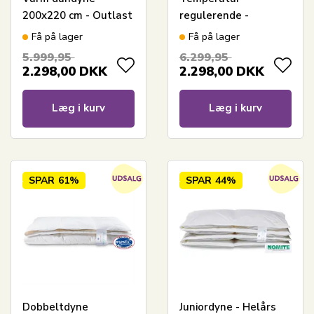
200x220 cm - Outlast
regulerende -
technology dyne -
220x240 cm - Outlast
Få på lager
Få på lager
Cool Zone
technology - Cool
5.999,95
6.299,95
Temperature Control
Zone Temperature
2.298,00
DKK
2.298,00
DKK
Control
Læg i kurv
Læg i kurv
SPAR
61%
SPAR
44%
Dobbeltdyne
Juniordyne - Helårs