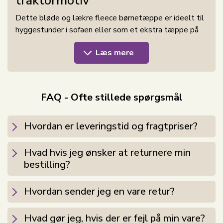
traktormotiv
Dette bløde og lækre fleece børnetæppe er ideelt til
hyggestunder i sofaen eller som et ekstra tæppe på
kølige vinteraftener. Med et flot motiv af en rød
Læs mere
traktor vil det være et hit hos de små. Tæppet er
nemt at vedligeholde, da det tåler maskinvask ved 40
grader og lufttørrer hurtigt.
FAQ - Ofte stillede spørgsmål
Fleece
Fleece er et yderst populært materiale til tæpper, da
Hvordan er leveringstid og fragtpriser?
det er let, blødt og varmt. Det er også kendt for sin
holdbarhed og evne til at modstå pletter og falme,
Hvad hvis jeg ønsker at returnere min
hvilket gør det til et godt valg for børnetæpper.
bestilling?
Fleece er også et miljøvenligt valg, da det ofte er
lavet af genbrugte materialer.
Hvordan sender jeg en vare retur?
STANDARD 100 by OEKO-TEX®
Hvad gør jeg, hvis der er fejl på min vare?
certificering