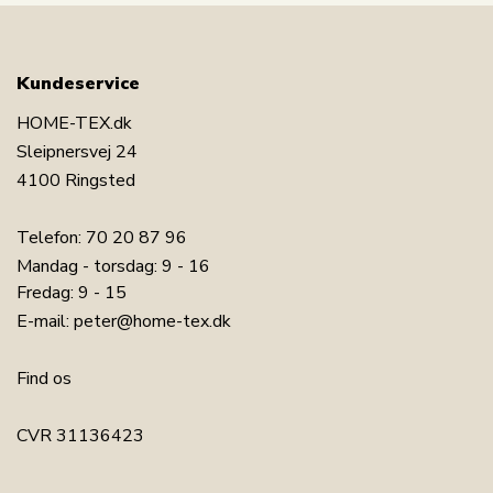
Kundeservice
HOME-TEX.dk
Sleipnersvej 24
4100 Ringsted
Telefon:
70 20 87 96
Mandag - torsdag: 9 - 16
Fredag: 9 - 15
E-mail:
peter@home-tex.dk
Find os
LÆG I KURV
CVR 31136423
Har du spørgsmål til produktet?