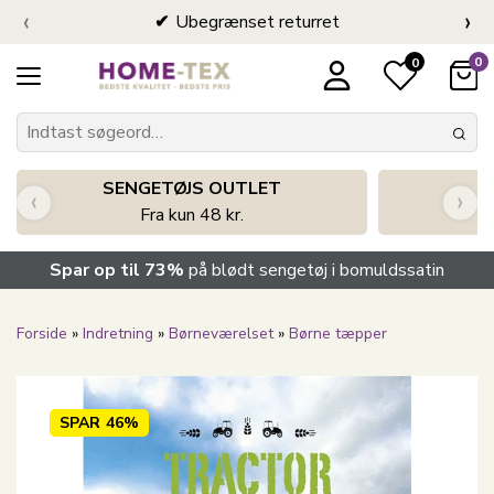
‹
›
Ubegrænset returret
0
0
SENGETØJS OUTLET
‹
›
Fra kun 48 kr.
Spar op til 73%
på blødt sengetøj i bomuldssatin
Forside
»
Indretning
»
Børneværelset
»
Børne tæpper
SPAR
46%