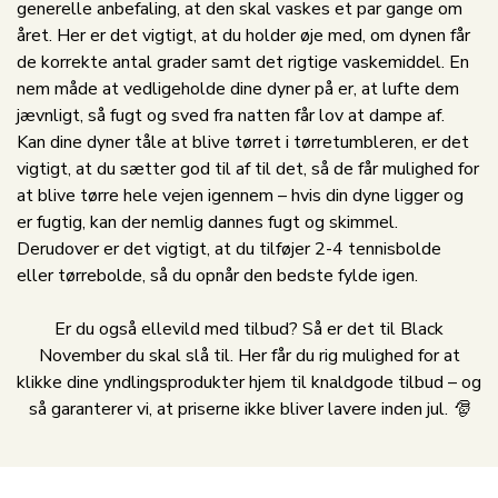
generelle anbefaling, at den skal vaskes et par gange om
året. Her er det vigtigt, at du holder øje med, om dynen får
de korrekte antal grader samt det rigtige vaskemiddel. En
nem måde at vedligeholde dine dyner på er, at lufte dem
jævnligt, så fugt og sved fra natten får lov at dampe af.
Kan dine dyner tåle at blive tørret i tørretumbleren, er det
vigtigt, at du sætter god til af til det, så de får mulighed for
at blive tørre hele vejen igennem – hvis din dyne ligger og
er fugtig, kan der nemlig dannes fugt og skimmel.
Derudover er det vigtigt, at du tilføjer 2-4 tennisbolde
eller tørrebolde, så du opnår den bedste fylde igen.
Er du også ellevild med tilbud? Så er det til Black
November du skal slå til. Her får du rig mulighed for at
klikke dine yndlingsprodukter hjem til knaldgode tilbud – og
så garanterer vi, at priserne ikke bliver lavere inden jul. 🎅