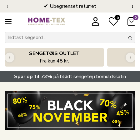
‹
›
Ubegrænset returret
0
0
SENGETØJS OUTLET
‹
›
Fra kun 48 kr.
Spar op til 73%
på blødt sengetøj i bomuldssatin