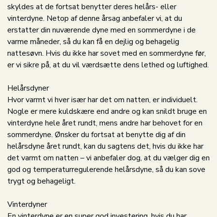
skyldes at de fortsat benytter deres helårs- eller
vinterdyne. Netop af denne årsag anbefaler vi, at du
erstatter din nuværende dyne med en sommerdyne i de
varme måneder, så du kan få en dejlig og behagelig
nattesøvn. Hvis du ikke har sovet med en sommerdyne før,
er vi sikre på, at du vil værdsætte dens lethed og luftighed.
Helårsdyner
Hvor varmt vi hver især har det om natten, er individuelt.
Nogle er mere kuldskære end andre og kan snildt bruge en
vinterdyne hele året rundt, mens andre har behovet for en
sommerdyne. Ønsker du fortsat at benytte dig af din
helårsdyne året rundt, kan du sagtens det, hvis du ikke har
det varmt om natten – vi anbefaler dog, at du vælger dig en
god og temperaturregulerende helårsdyne, så du kan sove
trygt og behageligt.
Vinterdyner
En vinterdyne er en super god investering, hvis du har