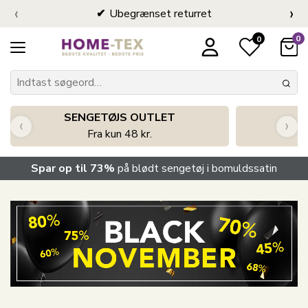
‹
›
Ubegrænset returret
0
0
SENGETØJS OUTLET
‹
›
Fra kun 48 kr.
Spar op til 73%
på blødt sengetøj i bomuldssatin