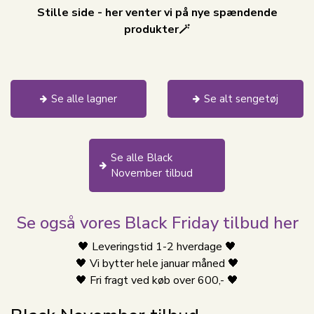
Stille side - her venter vi på nye spændende
produkter🪄
Se alle lagner
Se alt sengetøj
Se alle Black
November tilbud
Se også vores Black Friday tilbud her
🖤 Leveringstid 1-2 hverdage 🖤
🖤 Vi bytter hele januar måned 🖤
🖤 Fri fragt ved køb over 600,- 🖤