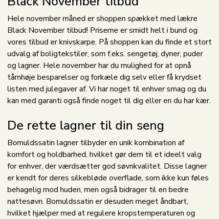
Black November tilbud
Hele november måned er shoppen spækket med lækre
Black November tilbud! Priserne er smidt helt i bund og
vores tilbud er knivskarpe. På shoppen kan du finde et stort
udvalg af boligtekstiler, som f.eks. sengetøj, dyner, puder
og lagner. Hele november har du mulighed for at opnå
tårnhøje besparelser og forkæle dig selv eller få krydset
listen med julegaver af. Vi har noget til enhver smag og du
kan med garanti også finde noget til dig eller en du har kær.
De rette lagner til din seng
Bomuldssatin lagner tilbyder en unik kombination af
komfort og holdbarhed, hvilket gør dem til et ideelt valg
for enhver, der værdsætter god søvnkvalitet. Disse lagner
er kendt for deres silkebløde overflade, som ikke kun føles
behagelig mod huden, men også bidrager til en bedre
nattesøvn. Bomuldssatin er desuden meget åndbart,
hvilket hjælper med at regulere kropstemperaturen og