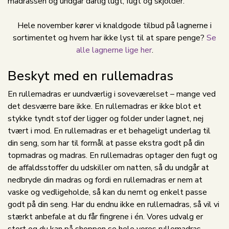
madrassen og undgår dårlig lugt, fugt og skjolder.
Hele november kører vi knaldgode tilbud på lagnerne i
sortimentet og hvem har ikke lyst til at spare penge?
Se
alle lagnerne lige her
.
Beskyt med en rullemadras
En rullemadras er uundværlig i soveværelset – mange ved
det desværre bare ikke. En rullemadras er ikke blot et
stykke tyndt stof der ligger og folder under lagnet, nej
tvært i mod. En rullemadras er et behageligt underlag til
din seng, som har til formål at passe ekstra godt på din
topmadras og madras. En rullemadras optager den fugt og
de affaldsstoffer du udskiller om natten, så du undgår at
nedbryde din madras og fordi en rullemadras er nem at
vaske og vedligeholde, så kan du nemt og enkelt passe
godt på din seng. Har du endnu ikke en rullemadras, så vil vi
stærkt anbefale at du får fingrene i én. Vores udvalg er