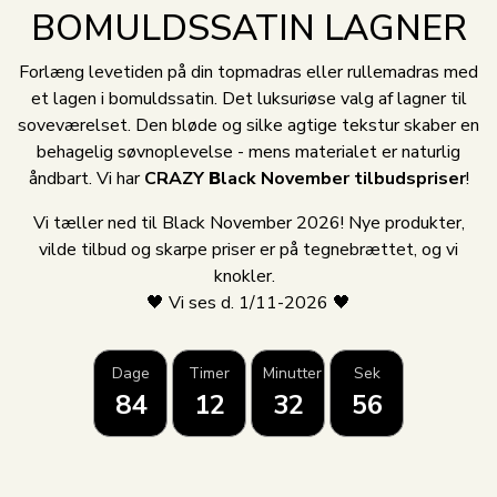
BOMULDSSATIN LAGNER
Forlæng levetiden på din topmadras eller rullemadras med
et lagen i bomuldssatin. Det luksuriøse valg af lagner til
soveværelset. Den bløde og silke agtige tekstur skaber en
behagelig søvnoplevelse - mens materialet er naturlig
åndbart. Vi har
CRAZY
B
lack November tilbudspriser
!
Vi tæller ned til Black November 2026! Nye produkter,
vilde tilbud og skarpe priser er på tegnebrættet, og vi
knokler.
🖤 Vi ses d. 1/11-2026 🖤
Dage
Timer
Minutter
Sek
84
12
32
56