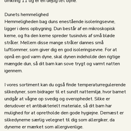
omkring 11 og er en dejlig let dyne.
Dunets hemmelighed
Hemmeligheden bag duns enestående isoleringsevne,
ligger i dens opbygning. Dun består af en mikroskopisk
kerne, og fra den kerne spreder tusindvis af små bløde
stråler. Mellem disse mange stråler dannes små
luftlommer, som giver dig en god isoleringsevne. For at
opnå en god varm dyne, skal dynen indeholde den rigtige
mængde dun, så dit barn kan sove trygt og varmt natten
igennem.
I vores sortiment kan du også finde temperaturregulerende
silkedyner, som bidrager til et sundt nattemiljø, hvor barnet
undgår at vågne op svedig og overophedet. Silke er
derudover et antibakterielt materiale, så dit barn har
mulighed for at opretholde den gode hygiejne. Dernæst er
silkedynerne særlig velegnet til dig som allergiker, da
dynerne er mærket som allergivenlige.