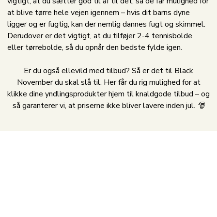
vigtigt, at du sætter god til af til det, så de får mulighed for
at blive tørre hele vejen igennem – hvis dit barns dyne
ligger og er fugtig, kan der nemlig dannes fugt og skimmel.
Derudover er det vigtigt, at du tilføjer 2-4 tennisbolde
eller tørrebolde, så du opnår den bedste fylde igen.
Er du også ellevild med tilbud? Så er det til Black
November du skal slå til. Her får du rig mulighed for at
klikke dine yndlingsprodukter hjem til knaldgode tilbud – og
så garanterer vi, at priserne ikke bliver lavere inden jul. 🎅