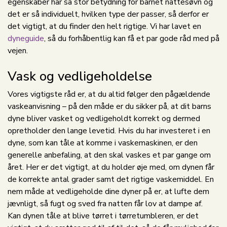
egenskaber har så stor betydning for barnet nattesøvn og
det er så individuelt, hvilken type der passer, så derfor er
det vigtigt, at du finder den helt rigtige. Vi har lavet en
dyneguide
, så du forhåbentlig kan få et par gode råd med på
vejen.
Vask og vedligeholdelse
Vores vigtigste råd er, at du altid følger den pågældende
vaskeanvisning – på den måde er du sikker på, at dit barns
dyne bliver vasket og vedligeholdt korrekt og dermed
opretholder den lange levetid. Hvis du har investeret i en
dyne, som kan tåle at komme i vaskemaskinen, er den
generelle anbefaling, at den skal vaskes et par gange om
året. Her er det vigtigt, at du holder øje med, om dynen får
de korrekte antal grader samt det rigtige vaskemiddel. En
nem måde at vedligeholde dine dyner på er, at lufte dem
jævnligt, så fugt og sved fra natten får lov at dampe af.
Kan dynen tåle at blive tørret i tørretumbleren, er det