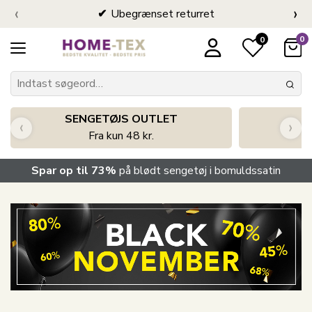
‹
›
Ubegrænset returret
0
0
SENGETØJS OUTLET
‹
›
Fra kun 48 kr.
Spar op til 73%
på blødt sengetøj i bomuldssatin