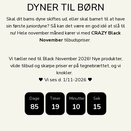
DYNER TIL BØRN
Skal dit barns dyne skiftes ud, eller skal barnet til at have
sin første juniordyne? Så kan det være en god idé at slå til
nu! Hele november måned kører vi med
CRAZY Black
November
tilbudspriser.
Vi tæller ned til Black November 2026! Nye produkter,
vilde tilbud og skarpe priser er på tegnebrættet, og vi
knokler.
🖤 Vi ses d. 1/11-2026 🖤
Dage
Timer
Minutter
Sek
85
19
10
15