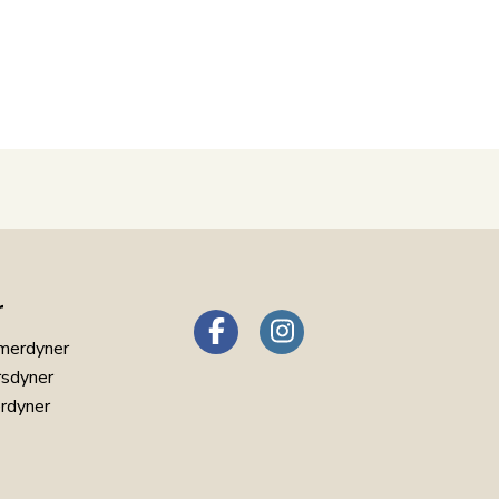
r
merdyner
rsdyner
erdyner