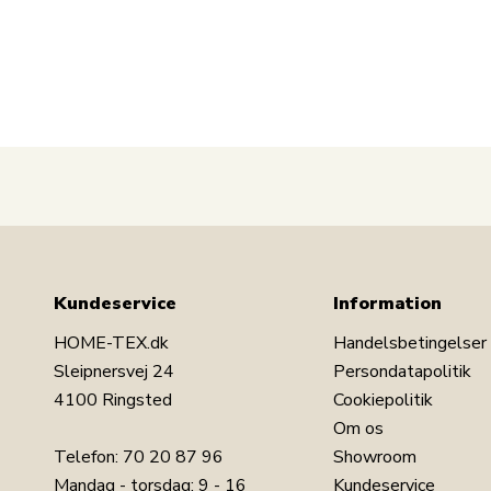
Åndbar og fugtabsorberende:
Materialet leder fugt væk fra kroppen, hvilk
Naturligt antibakteriel og allergivenlig:
Modstandsdygtig over for støvmider, bakterie
Silkeblød og behagelig:
Bambus har en naturlig blødhed, der gør dy
Kassettesyet konstruktion:
Holder fyldet jævnt fordelt, så dynen falder
Se vores store udvalg af sengetøj i 140x220
Kundeservice
Information
HOME-TEX.dk
Handelsbetingelser
Nature By Borg
er en serie af bløde og naturlige 
Sleipnersvej 24
Persondatapolitik
sengetøj og meget andet. Nature By Borg er det na
produceret uden brug af sundhedsskadelige farvest
4100 Ringsted
Cookiepolitik
mange kvalitetsprodukter til et behageligt og te
Om os
Telefon:
70 20 87 96
Showroom
Mandag - torsdag: 9 - 16
Kundeservice