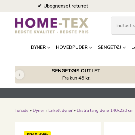
Ubegrænset returret
DYNER
HOVEDPUDER
SENGETØJ
L
SENGETØJS OUTLET
‹
Fra kun 48 kr.
Forside
»
Dyner
»
Enkelt dyner
»
Ekstra lang dyne 140x220 cm
SPAR
64%