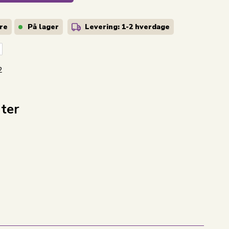
are
På lager
Levering: 1-2
hverdage
2
nter