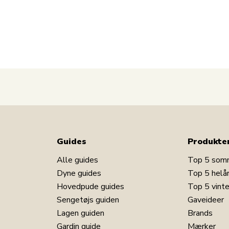
et skaber et tørt og behageligt sovemiljø.
r og skimmel, perfekt til allergikere.
nen lækker at sove med hver eneste nat.
 naturligt og giver optimal komfort natten igennem.
 cm her
Guides
Produkte
Alle guides
Top 5 som
tekstiler, som f.eks. dyner, puder, madrasser,
Dyne guides
Top 5 helå
turlige valg og produkterne i denne serie er
offer og kemikalier. Derudover bidrager alle de
Hovedpude guides
Top 5 vint
mpereret sovemiljø og en veltilpas nattesøvn.
Sengetøjs guiden
Gaveideer
Lagen guiden
Brands
Gardin guide
Mærker