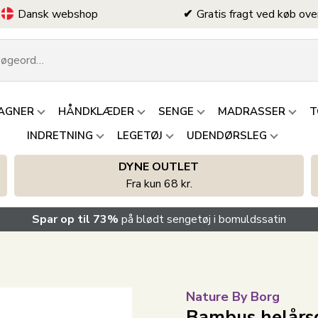
Dansk webshop
Gratis fragt ved køb ove
AGNER
HÅNDKLÆDER
SENGE
MADRASSER
T
INDRETNING
LEGETØJ
UDENDØRSLEG
DYNE OUTLET
Fra kun 68 kr.
Spar op til 73%
på blødt sengetøj i bomuldssatin
Nature By Borg
Bambus helårsd