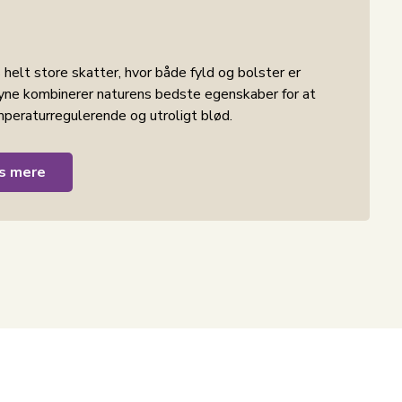
s helt store skatter, hvor både fyld og bolster er
yne kombinerer naturens bedste egenskaber for at
mperaturregulerende og utroligt blød.
til at falde blødt og omsluttende om kroppen – uden
s mere
er, at fyldet forbliver jævnt fordelt uden at klumpe
og en behagelig følelse natten igennem.
 valg for dig, der ønsker en blød og naturligt
s sæsoner.
g hjælper med at holde dig varm om vinteren og