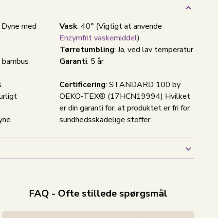
- Dyne med
Vask
: 40° (Vigtigt at anvende
Enzymfrit vaskemiddel
)
Tørretumbling
: Ja, ved lav temperatur
t bambus
Garanti
: 5 år
s
Certificering
: STANDARD 100 by
rligt
OEKO-TEX® (17HCN19994) Hvilket
er din garanti for, at produktet er fri for
yne
sundhedsskadelige stoffer.
FAQ - Ofte stillede spørgsmål