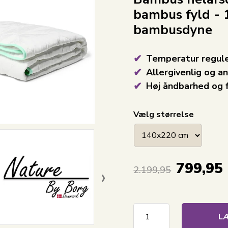
bambus fyld - 
bambusdyne
Temperatur regul
Allergivenlig og a
Høj åndbarhed og 
Vælg størrelse
799,95
›
2.199,95
LÆ