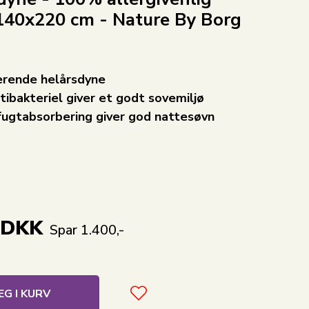
140x220 cm - Nature By Borg
erende helårsdyne
ntibakteriel giver et godt sovemiljø
fugtabsorbering giver god nattesøvn
DKK
Spar 1.400,-
G I KURV