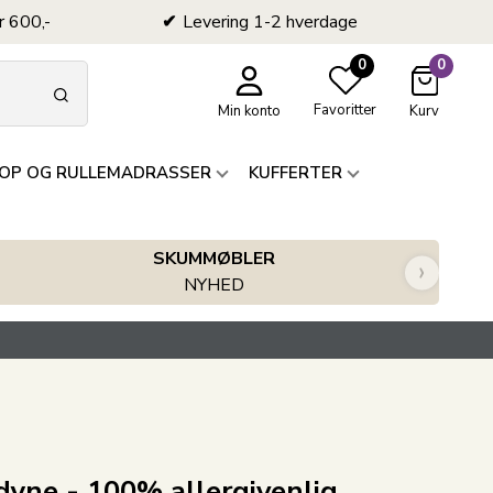
r 600,-
Levering 1-2 hverdage
0
0
Favoritter
Min konto
Kurv
OP OG RULLEMADRASSER
KUFFERTER
SKUMMØBLER
›
NYHED
yne - 100% allergivenlig