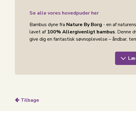
Se alle vores hovedpuder her
Bambus dyne fra
Nature By Borg
- en af naturen
lavet af
100% Allergivenligt bambus
. Denne d
give dig en fantastisk søvnoplevelse – åndbar, te
Bambusdynen har en naturlig tyngde, der får den 
Læ
at føles tung. Dynen er syet i ruder, hvilket betyd
sammen. Dette sikrer en ensartet varmefordeling 
Nature By Borg
helårs bambusdyne er det perfekte
temperaturregulerende dyne – tilpasset alle året
Egenskaber:
Tilbage
Temperaturregulerende
Bambus tilpasser sig din kropstemperatur o
kølig om sommeren.