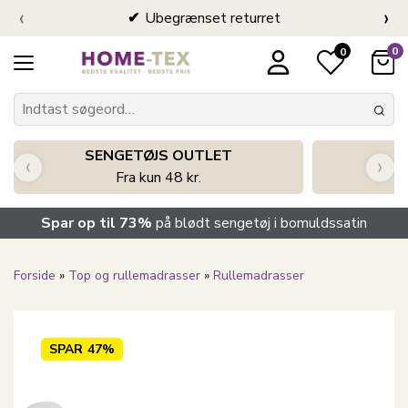
‹
›
Ubegrænset returret
0
0
SENGETØJS OUTLET
‹
›
Fra kun 48 kr.
Spar op til 73%
på blødt sengetøj i bomuldssatin
Forside
»
Top og rullemadrasser
»
Rullemadrasser
SPAR
47%