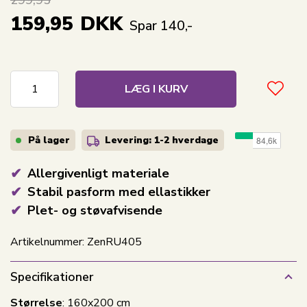
299,95
159,95
DKK
Spar 140,-
LÆG I KURV
På lager
Levering: 1-2
hverdage
Allergivenligt materiale
Stabil pasform med ellastikker
Plet- og støvafvisende
Artikelnummer:
ZenRU405
Specifikationer
Størrelse
: 160x200 cm