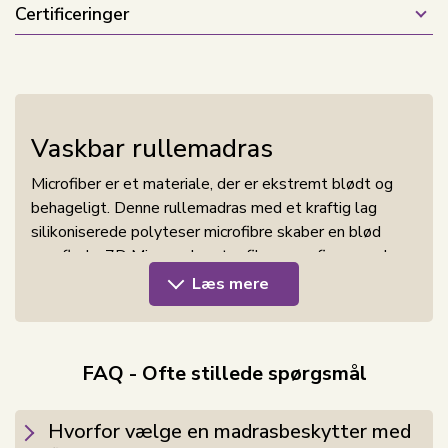
Certificeringer
Vaskbar rullemadras
Microfiber er et materiale, der er ekstremt blødt og
behageligt. Denne rullemadras med et kraftig lag
silikoniserede polyteser microfibre skaber en blød
overflade. 7D Micro polyester fiberen er finere end
mange andre materialer, hvilket giver en glat og blød
Læs mere
fornemmelse,
Microfiber er kendt for sine plet- og støvafvisende
FAQ - Ofte stillede spørgsmål
egenskaber. Denne rullemadras er let at vedligeholde
og holder sig frisk og ren i længere tid. Materialet er
modstandsdygtigt overfor pletter og allergener,
Hvorfor vælge en madrasbeskytter med