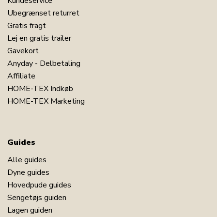
Kundeservice
LÆG I KURV
Ubegrænset returret
Gratis fragt
Læs vores rullemadras guide
Lej en gratis trailer
Se vores store udvalg af lagner 160x200
Gavekort
Se vores udvalg af topmadrasser
Anyday - Delbetaling
Affiliate
Har du spørgsmål til produktet?
HOME-TEX Indkøb
HOME-TEX Marketing
Guides
Alle guides
Dyne guides
Hovedpude guides
Sengetøjs guiden
Lagen guiden