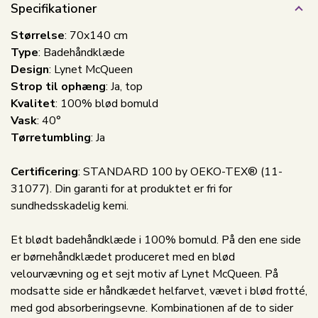
Specifikationer
Størrelse
: 70x140 cm
Type
: Badehåndklæde
Design
: Lynet McQueen
Strop til ophæng
: Ja, top
Kvalitet
: 100% blød bomuld
Vask
: 40°
Tørretumbling
: Ja
Certificering
: STANDARD 100 by OEKO-TEX® (11-
31077). Din garanti for at produktet er fri for
sundhedsskadelig kemi.
Et blødt badehåndklæde i 100% bomuld. På den ene side
er børnehåndklædet produceret med en blød
velourvævning og et sejt motiv af Lynet McQueen. På
modsatte side er håndkædet helfarvet, vævet i blød frotté,
med god absorberingsevne. Kombinationen af de to sider