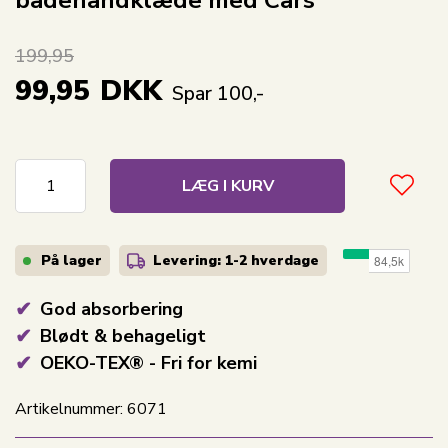
199,95
99,95
DKK
Spar 100,-
LÆG I KURV
På lager
Levering: 1-2
hverdage
God absorbering
Blødt & behageligt
OEKO-TEX® - Fri for kemi
Artikelnummer:
6071