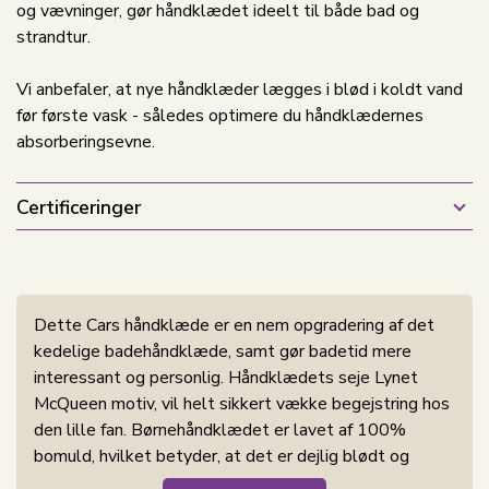
og vævninger, gør håndklædet ideelt til både bad og
strandtur.
Vi anbefaler, at nye håndklæder lægges i blød i koldt vand
før første vask - således optimere du håndklædernes
absorberingsevne.
Certificeringer
Dette Cars håndklæde er en nem opgradering af det
kedelige badehåndklæde, samt gør badetid mere
interessant og personlig. Håndklædets seje Lynet
McQueen motiv, vil helt sikkert vække begejstring hos
den lille fan. Børnehåndklædet er lavet af 100%
bomuld, hvilket betyder, at det er dejlig blødt og
behageligt at bruge. Bomuld er et naturligt blødt