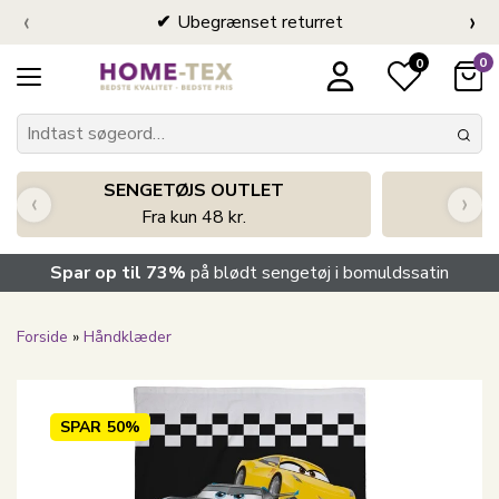
‹
›
Ubegrænset returret
0
0
SENGETØJS OUTLET
‹
›
Fra kun 48 kr.
Spar op til 73%
på blødt sengetøj i bomuldssatin
Forside
»
Håndklæder
SPAR
50%