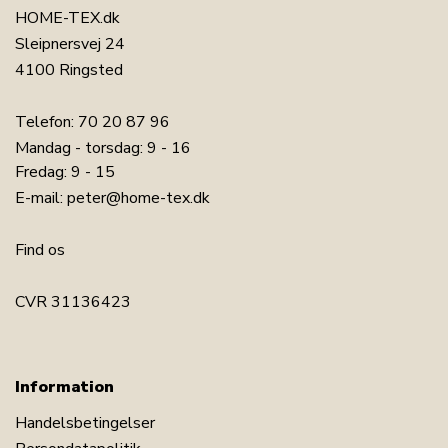
HOME-TEX.dk
Sleipnersvej 24
4100 Ringsted
Telefon:
70 20 87 96
Mandag - torsdag: 9 - 16
Fredag: 9 - 15
E-mail:
peter@home-tex.dk
LÆG I KURV
Find os
Læs vores håndklæde guide
CVR 31136423
Se vores udvalg af håndklæderpakker
Se vores udvalg af badeponchoer til børn
Har du spørgsmål til produktet?
Information
Handelsbetingelser