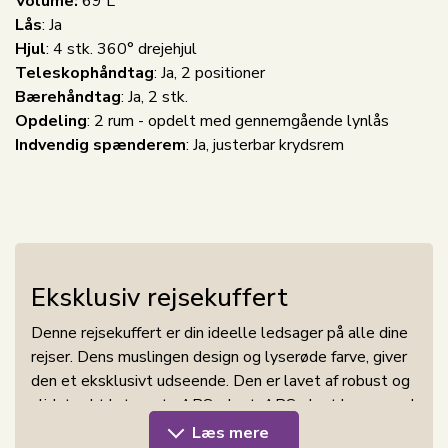
Volume:
69 L
Lås
:
Ja
Hjul
:
4 stk. 360° drejehjul
Teleskophåndtag
: Ja, 2 positioner
Bærehåndtag
:
Ja, 2 stk.
Opdeling
:
2 rum - opdelt med gennemgående lynlås
Indvendig spænderem
:
Ja, justerbar krydsrem
Eksklusiv rejsekuffert
Denne rejsekuffert er din ideelle ledsager på alle dine
rejser. Dens muslingen design og lyserøde farve, giver
den et eksklusivt udseende. Den er lavet af robust og
slidstærkt letvægts ABS-plast. ABS plast har en god
styrke, stivhed og modstand mod ridser. Dette
Læs mere