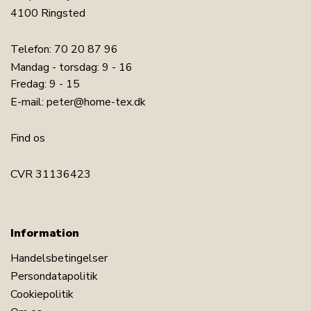
4100 Ringsted
Telefon:
70 20 87 96
Mandag - torsdag: 9 - 16
Fredag: 9 - 15
LÆG I KURV
E-mail:
peter@home-tex.dk
Find os
Se vores udvalg af store håndklæder
Se vores udvalg af toilet tasker og beautybokse
Se vores udvalg af tasker og rygsække
CVR 31136423
Har du spørgsmål til produktet?
Information
Handelsbetingelser
Persondatapolitik
Cookiepolitik