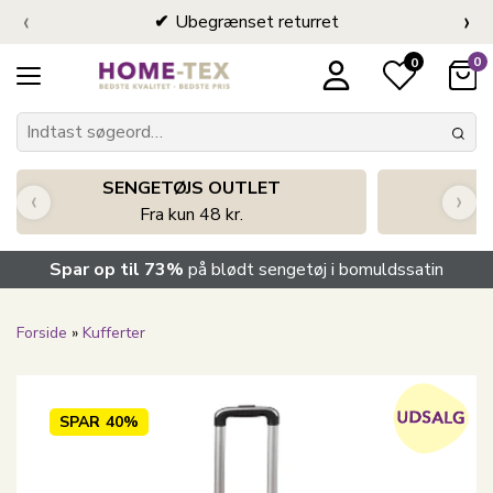
‹
›
Ubegrænset returret
0
0
SENGETØJS OUTLET
‹
›
Fra kun 48 kr.
Spar op til 73%
på blødt sengetøj i bomuldssatin
Forside
»
Kufferter
SPAR
40%