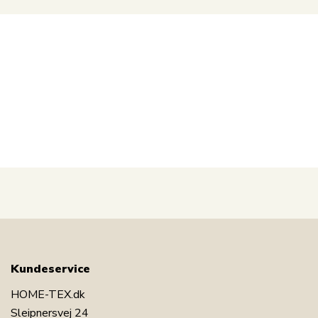
positioner og bærehåndtag på siden og for oven.
På kuffertens side er placeret 4 små "fødder", så
kufferten står sikkert når du stiller den fra dig - du
undgår derved en våd og beskidt kuffert.
Find håndklæder til rejsen her
Kundeservice
HOME-TEX.dk
Sleipnersvej 24