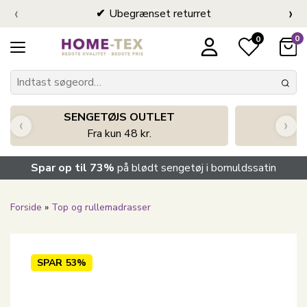
‹
›
Ubegrænset returret
0
0
SENGETØJS OUTLET
‹
›
Fra kun 48 kr.
Spar op til 73%
på blødt sengetøj i bomuldssatin
Forside
»
Top og rullemadrasser
SPAR
53%