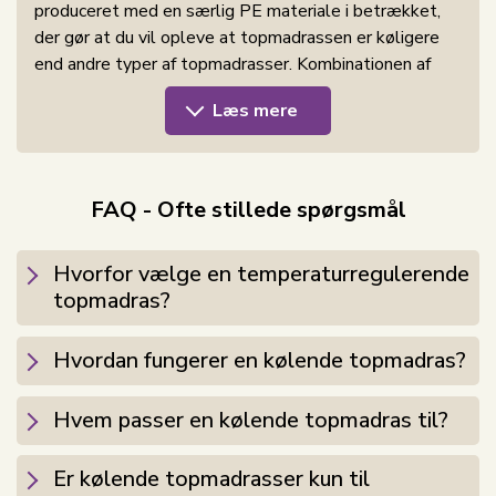
produceret med en særlig PE materiale i betrækket,
der gør at du vil opleve at topmadrassen er køligere
end andre typer af topmadrasser. Kombinationen af
det kølende PE betræk og memoryskummen giver en
Læs mere
helt unik topmadras, med optimal mulighed for en god
nats søvn. Du får med topmadrassen her en utrolig
lækker komfort der former sig efter lige netop din
krop, samt virker kølende så snart du rører ved
FAQ - Ofte stillede spørgsmål
topmadrassen.
SLEEP TECH topmadrassens egenskaber:
Hvorfor vælge en temperaturregulerende
topmadras?
Kølende betræk, du kan mærke med det samme
Fordeler din kropsvægt, og reducerer de
Hvordan fungerer en kølende topmadras?
trykpunkter, der kan føre til en urolig søvn
Antibakterielt betræk
Hvem passer en kølende topmadras til?
Topmadrassen er produceret i memoryskum som er
Er kølende topmadrasser kun til
designet til at være særligt trykaflastende, så du