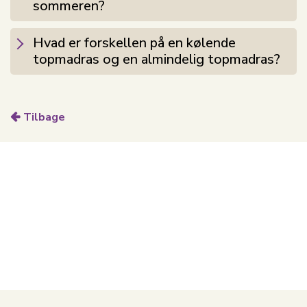
sommeren?
opnår en topmadras der former sig efter kroppens
naturlige kurver. De 7 komfortzoner i topmadrassen,
Hvad er forskellen på en kølende
gør at skummet endnu bedre kan aflaste kroppens
topmadras og en almindelig topmadras?
former end ved en almindelig memoryskums
topmadras. De 7 zoner kan ses i selve skumkernen
som har en struktur af æggebakker, strukturen er også
med til at bedre at ventilere kropsvarmen væk fra
Tilbage
kroppen.
Kølende effekt med PE materiale
I topmadrassens betræk finder du et avanceret PE
materiale, der er nøje udvalgt for sin enestående
kølende egenskab. PE (polyethylene) er kendt for sin
evne til at lede varme væk fra kroppen, hvilket hjælper
med at opretholde en behagelig og kølig temperatur
hele natten. Denne kølende effekt er særligt
værdifuld, hvis du ofte oplever, at du bliver varm om
natten. Materialets unikke struktur sikrer effektiv