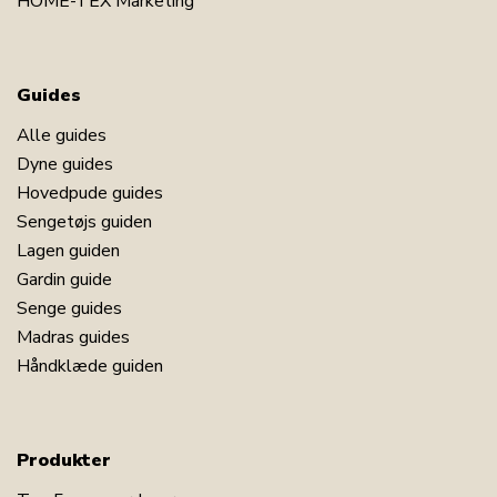
HOME-TEX Marketing
Guides
Alle guides
Dyne guides
Hovedpude guides
Sengetøjs guiden
Lagen guiden
Gardin guide
Senge guides
Madras guides
LÆG I KURV
Håndklæde guiden
Læs vores topmadras guide
Se vores store udvalg af lagner 180x200
Produkter
Se vores store udvalg af rullemadrasser