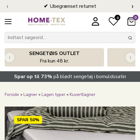
‹
›
Ubegrænset returret
0
0
SENGETØJS OUTLET
‹
›
Fra kun 48 kr.
Spar op til 73%
på blødt sengetøj i bomuldssatin
Forside
»
Lagner
»
Lagen typer
»
Kuvertlagner
SPAR
50%