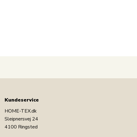
rullemadras.
Se alle rullemadrasser i samme størrelse
Med
Nord
strand Home er du sikret boligtekstiler i
dansk design - i nordisk stil.
Nord
strand Home lægger
stor vægt på følelsen af velvære i et flot, men
samtidig, afslappende miljø. Med
Nord
strand Home
behøver du ikke gå på kompromis, du finder altid
produkter i klassiske og moderigtige farver.
Nord
strand Home – Så føler du dig hjemme!
Kundeservice
HOME-TEX.dk
Sleipnersvej 24
4100 Ringsted