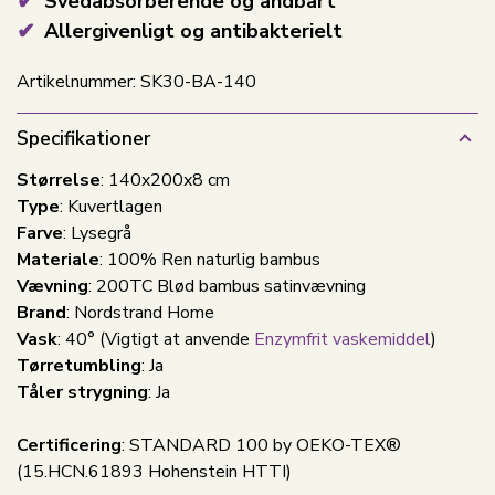
Svedabsorberende og åndbart
Allergivenligt og antibakterielt
Artikelnummer:
SK30-BA-140
Specifikationer
Størrelse
: 140x200x8 cm
Type
: Kuvertlagen
Farve
: Lysegrå
Materiale
: 100% Ren naturlig bambus
Vævning
: 200TC Blød bambus satinvævning
Brand
: Nordstrand Home
Vask
: 40° (Vigtigt at anvende
Enzymfrit vaskemiddel
)
Tørretumbling
: Ja
Tåler strygning
: Ja
Certificering
: STANDARD 100 by OEKO-TEX®
(15.HCN.61893 Hohenstein HTTI)