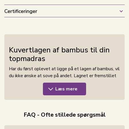
Certificeringer
Kuvertlagen af bambus til din
topmadras
Har du først oplevet at ligge på et lagen af bambus, vil
du ikke ønske at sove på andet. Lagnet er fremstillet
af 100% rent naturligt bambus, uden brug af
Læs mere
kemikalier. Lagnet er satinvævet for at opnå en ekstra
blød komfort.
Fordele ved bambus:
FAQ - Ofte stillede spørgsmål
Uovertruffen komfort:
Bambusfibre er kendt
for deres blødhed og behagelighed.