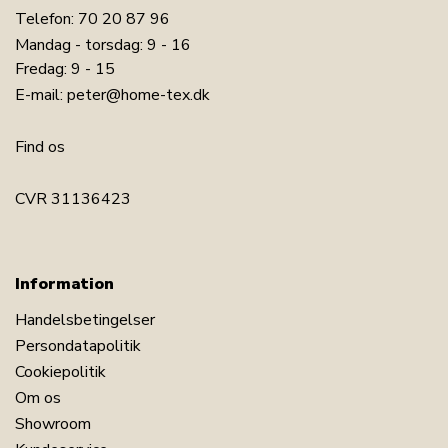
Telefon:
70 20 87 96
Mandag - torsdag: 9 - 16
Fredag: 9 - 15
E-mail:
peter@home-tex.dk
Find os
CVR 31136423
LÆG I KURV
Information
Handelsbetingelser
Læs vores lagen guide
Persondatapolitik
Se vores store udvalg af pyntepuder
Cookiepolitik
Se vores store udvalg af plaider
Om os
Showroom
Har du spørgsmål til produktet?