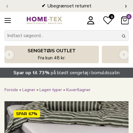
‹
›
Ubegrænset returret
0
0
SENGETØJS OUTLET
‹
›
Fra kun 48 kr.
Spar op til 73%
på blødt sengetøj i bomuldssatin
Forside
»
Lagner
»
Lagen typer
»
Kuvertlagner
SPAR
67%