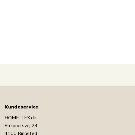
på 4-8cm). Under lagnet anbefaler vi at der anvendes
rullemadras.
Se alle rullemadrasser i samme størrelse
Med
Nord
strand Home er du sikret boligtekstiler i
dansk design - i nordisk stil.
Nord
strand Home lægger
stor vægt på følelsen af velvære i et flot, men
samtidig, afslappende miljø. Med
Nord
strand Home
behøver du ikke gå på kompromis, du finder altid
produkter i klassiske og moderigtige farver.
Nord
strand Home – Så føler du dig hjemme!
Kundeservice
HOME-TEX.dk
Sleipnersvej 24
4100 Ringsted