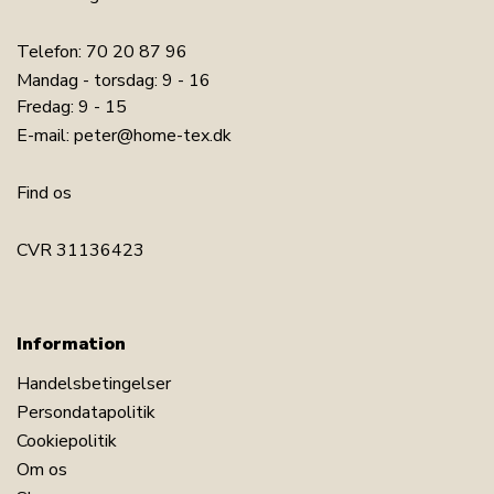
Telefon:
70 20 87 96
Mandag - torsdag: 9 - 16
Fredag: 9 - 15
E-mail:
peter@home-tex.dk
Find os
CVR 31136423
LÆG I KURV
Information
Handelsbetingelser
Læs vores lagen guide
Persondatapolitik
Se vores store udvalg af pyntepuder
Cookiepolitik
Se vores store udvalg af plaider
Om os