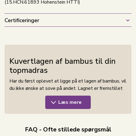
(15.HCN.61893 Hohenstein HTTI)
Certificeringer
Kuvertlagen af bambus til din
topmadras
Har du først oplevet at ligge på et lagen af bambus, vil
du ikke ønske at sove på andet. Lagnet er fremstillet
af 100% rent naturligt bambus, uden brug af
Læs mere
kemikalier. Lagnet er satinvævet for at opnå en ekstra
blød komfort.
Fordele ved bambus:
FAQ - Ofte stillede spørgsmål
Uovertruffen komfort:
Bambusfibre er kendt