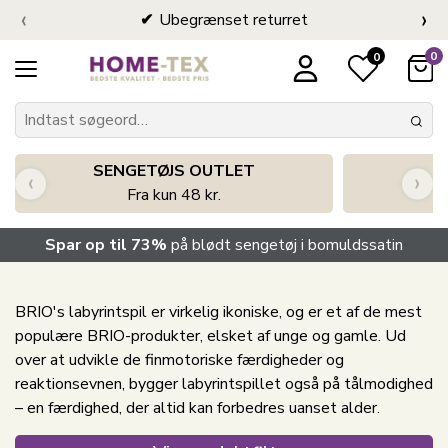
‹
›
Ubegrænset returret
0
0
SENGETØJS OUTLET
‹
›
Fra kun 48 kr.
Spar op til 73%
på blødt sengetøj i bomuldssatin
BRIO's labyrintspil er virkelig ikoniske, og er et af de mest
populære BRIO-produkter, elsket af unge og gamle. Ud
over at udvikle de finmotoriske færdigheder og
reaktionsevnen, bygger labyrintspillet også på tålmodighed
– en færdighed, der altid kan forbedres uanset alder.